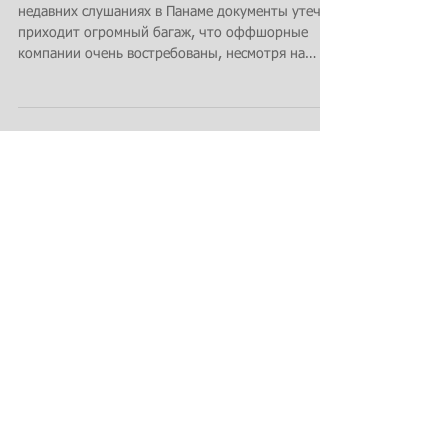
Do Offshore Companies
Help?
недавних слушаниях в Панаме документы утечки
приходит огромный багаж, что оффшорные
компании очень востребованы, несмотря на
время не так...
Featured Posts
Recent Posts